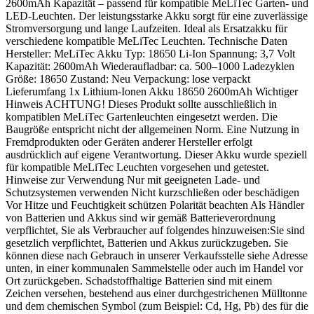
2600mAh Kapazität – passend für kompatible MeLiTec Garten- und
LED-Leuchten. Der leistungsstarke Akku sorgt für eine zuverlässige
Stromversorgung und lange Laufzeiten. Ideal als Ersatzakku für
verschiedene kompatible MeLiTec Leuchten. Technische Daten
Hersteller: MeLiTec Akku Typ: 18650 Li-Ion Spannung: 3,7 Volt
Kapazität: 2600mAh Wiederaufladbar: ca. 500–1000 Ladezyklen
Größe: 18650 Zustand: Neu Verpackung: lose verpackt
Lieferumfang 1x Lithium-Ionen Akku 18650 2600mAh Wichtiger
Hinweis ACHTUNG! Dieses Produkt sollte ausschließlich in
kompatiblen MeLiTec Gartenleuchten eingesetzt werden. Die
Baugröße entspricht nicht der allgemeinen Norm. Eine Nutzung in
Fremdprodukten oder Geräten anderer Hersteller erfolgt
ausdrücklich auf eigene Verantwortung. Dieser Akku wurde speziell
für kompatible MeLiTec Leuchten vorgesehen und getestet.
Hinweise zur Verwendung Nur mit geeigneten Lade- und
Schutzsystemen verwenden Nicht kurzschließen oder beschädigen
Vor Hitze und Feuchtigkeit schützen Polarität beachten Als Händler
von Batterien und Akkus sind wir gemäß Batterieverordnung
verpflichtet, Sie als Verbraucher auf folgendes hinzuweisen:Sie sind
gesetzlich verpflichtet, Batterien und Akkus zurückzugeben. Sie
können diese nach Gebrauch in unserer Verkaufsstelle siehe Adresse
unten, in einer kommunalen Sammelstelle oder auch im Handel vor
Ort zurückgeben. Schadstoffhaltige Batterien sind mit einem
Zeichen versehen, bestehend aus einer durchgestrichenen Mülltonne
und dem chemischen Symbol (zum Beispiel: Cd, Hg, Pb) des für die