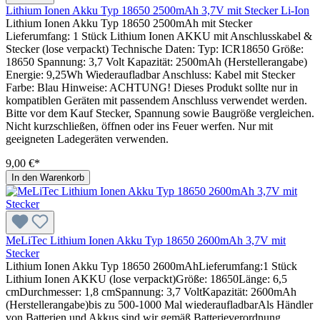
Lithium Ionen Akku Typ 18650 2500mAh 3,7V mit Stecker Li-Ion
Lithium Ionen Akku Typ 18650 2500mAh mit Stecker
Lieferumfang: 1 Stück Lithium Ionen AKKU mit Anschlusskabel &
Stecker (lose verpackt) Technische Daten: Typ: ICR18650 Größe:
18650 Spannung: 3,7 Volt Kapazität: 2500mAh (Herstellerangabe)
Energie: 9,25Wh Wiederaufladbar Anschluss: Kabel mit Stecker
Farbe: Blau Hinweise: ACHTUNG! Dieses Produkt sollte nur in
kompatiblen Geräten mit passendem Anschluss verwendet werden.
Bitte vor dem Kauf Stecker, Spannung sowie Baugröße vergleichen.
Nicht kurzschließen, öffnen oder ins Feuer werfen. Nur mit
geeigneten Ladegeräten verwenden.
9,00 €*
In den Warenkorb
MeLiTec Lithium Ionen Akku Typ 18650 2600mAh 3,7V mit
Stecker
Lithium Ionen Akku Typ 18650 2600mAhLieferumfang:1 Stück
Lithium Ionen AKKU (lose verpackt)Größe: 18650Länge: 6,5
cmDurchmesser: 1,8 cmSpannung: 3,7 VoltKapazität: 2600mAh
(Herstellerangabe)bis zu 500-1000 Mal wiederaufladbarAls Händler
von Batterien und Akkus sind wir gemäß Batterieverordnung