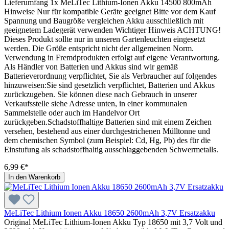
Lieferumfang 1x MeLiTec Lithium-Ionen Akku 14500 800mAh
Hinweise Nur für kompatible Geräte geeignet Bitte vor dem Kauf
Spannung und Baugröße vergleichen Akku ausschließlich mit
geeignetem Ladegerät verwenden Wichtiger Hinweis ACHTUNG!
Dieses Produkt sollte nur in unseren Gartenleuchten eingesetzt
werden. Die Größe entspricht nicht der allgemeinen Norm.
Verwendung in Fremdprodukten erfolgt auf eigene Verantwortung.
Als Händler von Batterien und Akkus sind wir gemäß
Batterieverordnung verpflichtet, Sie als Verbraucher auf folgendes
hinzuweisen:Sie sind gesetzlich verpflichtet, Batterien und Akkus
zurückzugeben. Sie können diese nach Gebrauch in unserer
Verkaufsstelle siehe Adresse unten, in einer kommunalen
Sammelstelle oder auch im Handelvor Ort
zurückgeben.Schadstoffhaltige Batterien sind mit einem Zeichen
versehen, bestehend aus einer durchgestrichenen Mülltonne und
dem chemischen Symbol (zum Beispiel: Cd, Hg, Pb) des für die
Einstufung als schadstoffhaltig ausschlaggebenden Schwermetalls.
6,99 €*
In den Warenkorb
MeLiTec Lithium Ionen Akku 18650 2600mAh 3,7V Ersatzakku
Original MeLiTec Lithium-Ionen Akku Typ 18650 mit 3,7 Volt und