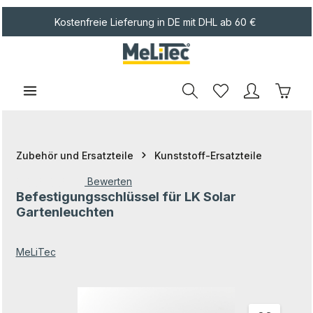
Zum Hauptinhalt springen
Kostenfreie Lieferung in DE mit DHL ab 60 €
Waren
Zubehör und Ersatzteile
Kunststoff-Ersatzteile
Bewerten
Befestigungsschlüssel für LK Solar
Durchschnittliche Bewertung von 0 von 5 Sternen
Gartenleuchten
MeLiTec
Bildergalerie überspringen