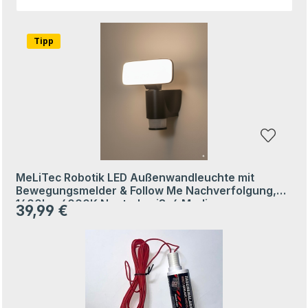
Tipp
MeLiTec Robotik LED Außenwandleuchte mit
Bewegungsmelder & Follow Me Nachverfolgung,
1400lm, 4000K Neutralweiß, 4 Modi
39,99 €
Regulärer Preis: