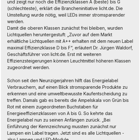
und zeigt nur noch die Effizienzklassen A (beste) bis G
(schlechteste), erklärt die Brancheninitiative licht.de. Die
Umstellung wurde nötig, weil LEDs immer stromsparender
werden.
Damit die oberen Klassen zunächst frei bleiben, wurden
Lichtquellen heruntergestuft: „Zuvor auf dem Markt
erhältliche Lichtquellen mit A++ erhalten mit dem neuen Label
maximal Effizienzklasse D bis F“, erläutert Dr. Jürgen Waldorf,
Geschäftsführer von licht.de. Erst mit weiteren
Effizienzsteigerungen können Leuchtmittel höheren Klassen
zugeordnet werden.
Schon seit den Neunzigerjahren hilft das Energielabel
Verbrauchern, auf einen Blick stromsparende Produkte zu
erkennen und eine umweltbewusste Kaufentscheidung zu
treffen. Damals gab es bereits die Ampelskala von Grün bis
Rot mit einem zugeordneten Buchstaben für
Energieeffizienzklassen von A bis G. So kehrte das
Energielabel nun zu seinen Anfängen zurück. „Bei
Einführung der Kennzeichnung mussten zunächst nur
Lampen ein Label tragen. Jetzt sind es alle Lichtquellen -
also Lampen und LED-Module.