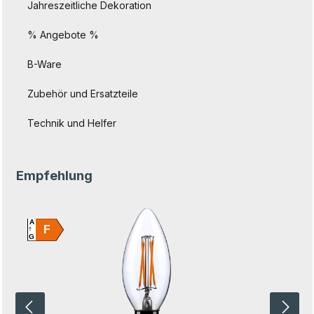
Jahreszeitliche Dekoration
% Angebote %
B-Ware
Zubehör und Ersatzteile
Technik und Helfer
Produktgalerie überspringen
Empfehlung
A
F
G