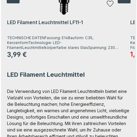
LED Filament Leuchtmittel LF11-1
LE
TECHNISCHE DATENFassung: E14Bauform: C35,
TEC
KerzenformTechnologie: LED-
Ker
FilamentLeuchtmittelkörperfarbe: klares GlasSpannung: 230
Fil
VEnergieklasse: A++Nennleistung: 4 WLeistung äquivalente
VEn
1,
3,99 €
Ver
Regulärer Preis:
Glühlampe: 35 W Energieverbrauch: 4 kWh / 1.000 hLichtstrom:
Glü
390 lmLichtfarbe: warmweiß, ca. 2.700 KFarbwiedergabe: sehr
210
gut, Ra 90Akzentbeleuchtung: neinDimmbar: neinLebensdauer:
gut
15.000 Std.Schaltzyklen: 30.000 xEinsatzort: Nur für
15.
LED Filament Leuchtmittel
innenEinsatztemperatur: + 40 C° bis - 15 C°Gewicht: 15,5
inn
gHöhe: 100 mmDurchmesser: Ø 35 mm
gHö
Die Verwendung von LED Filament Leuchtmitteln bietet eine
Vielzahl von Vorteilen, die sie zu einer beliebten Wahl für
die Beleuchtung machen; hohe Energieeffizienz,
Langlebigkeit, ein warmes und angenehmes Licht, vielseitige
Designs, sofortiges Einschalten und eine umweltfreundliche
Lösung für die Beleuchtung. Mit ihren zahlreichen Vorteilen
sind sie eine ausgezeichnete Wahl, um Ihr Zuhause oder
Ihren Arbeitsbereich effizient und stilvoll zu beleuchten.