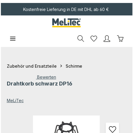
Zum Hauptinhalt springen
Kostenfreie Lieferung in DE mit DHL ab 60 €
Waren
Zubehör und Ersatzteile
Schirme
Bewerten
Drahtkorb schwarz DP16
Durchschnittliche Bewertung von 0 von 5 Sternen
MeLiTec
Bildergalerie überspringen