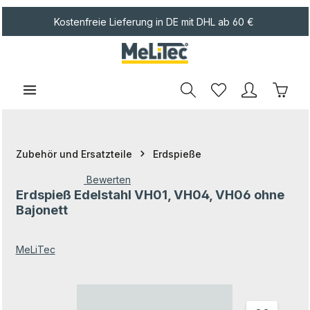
Zum Hauptinhalt springen
Kostenfreie Lieferung in DE mit DHL ab 60 €
Waren
Zubehör und Ersatzteile
Erdspieße
Bewerten
Erdspieß Edelstahl VH01, VH04, VH06 ohne
Durchschnittliche Bewertung von 0 von 5 Sternen
Bajonett
MeLiTec
Bildergalerie überspringen