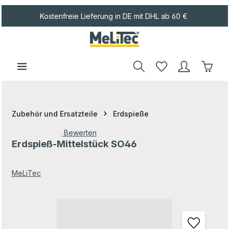
Zum Hauptinhalt springen
Kostenfreie Lieferung in DE mit DHL ab 60 €
Waren
Zubehör und Ersatzteile
Erdspieße
Bewerten
Erdspieß-Mittelstück SO46
Durchschnittliche Bewertung von 0 von 5 Sternen
MeLiTec
Bildergalerie überspringen