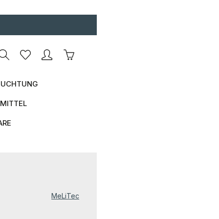
Warenkorb enthält 0 Positionen. Der Ges
UCHTUNG
MITTEL
ARE
MeLiTec