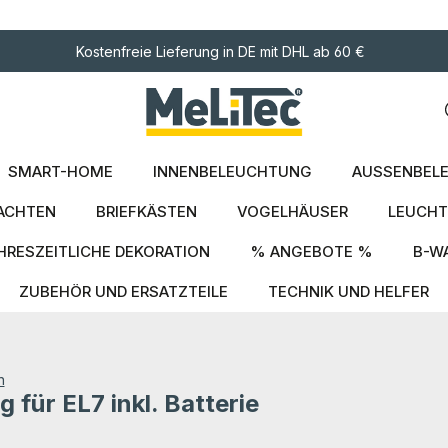
ngen
Kostenfreie Lieferung in DE mit DHL ab 60 €
SMART-HOME
INNENBELEUCHTUNG
AUSSENBELE
ACHTEN
BRIEFKÄSTEN
VOGELHÄUSER
LEUCHT
HRESZEITLICHE DEKORATION
% ANGEBOTE %
B-W
ZUBEHÖR UND ERSATZTEILE
TECHNIK UND HELFER
n
 für EL7 inkl. Batterie
tung von 0 von 5 Sternen