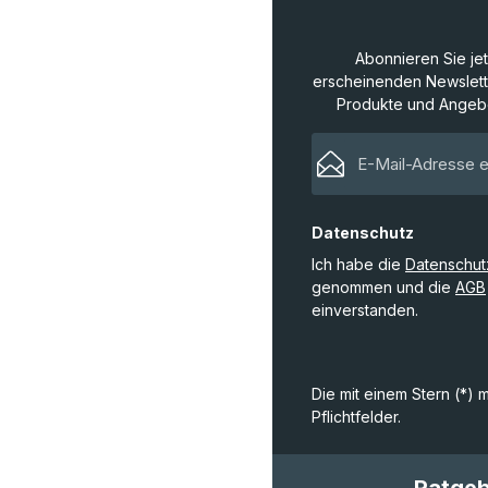
Abonnieren Sie je
erscheinenden Newslette
Produkte und Angebo
Datenschutz
Ich habe die
Datenschu
genommen und die
AGB
einverstanden.
Die mit einem Stern (*) 
Pflichtfelder.
Ratge