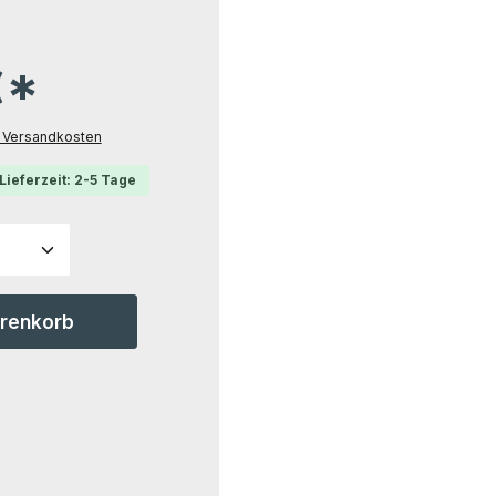
€*
l. Versandkosten
Lieferzeit: 2-5 Tage
ahl: Gib den gewünschten Wert ein ode
arenkorb