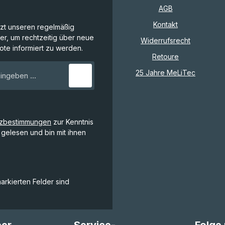
AGB
Kontakt
tzt unseren regelmäßig
r, um rechtzeitig über neue
Widerrufsrecht
te informiert zu werden.
Retoure
E-Mail-Adresse*
25 Jahre MeLiTec
tzbestimmungen
zur Kenntnis
gelesen und bin mit ihnen
markierten Felder sind
ber
Service-
Folge