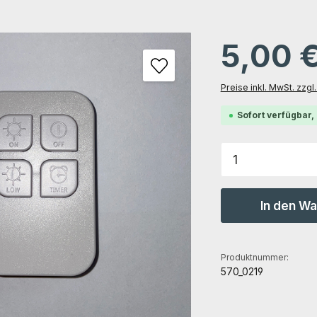
gen
5,00 
Preise inkl. MwSt. zzg
Sofort verfügbar, 
Produkt Anz
In den W
Produktnummer:
570_0219