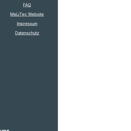
FAQ
MeLiTec Website
Impressum
Datenschutz
 uns