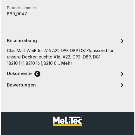
Produktnummer:
880_0047
Beschreibung
Glas Matt-Weiß für A16 A22 D93 D89 D81-1passend für
unsere Deckenleuchte A16, A22, D93, D89, D81-
18210_11_1,8210_16_1,8210_0…
Mehr
Dokumente
0
Bewertungen