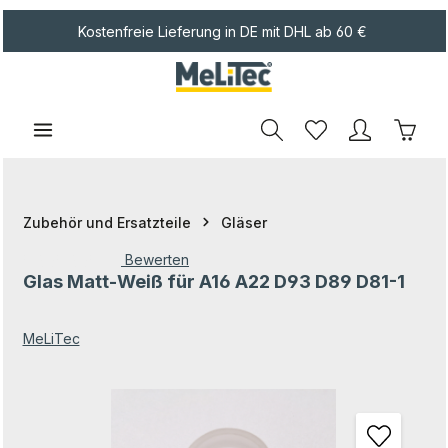
Zum Hauptinhalt springen
Kostenfreie Lieferung in DE mit DHL ab 60 €
Waren
Zubehör und Ersatzteile
Gläser
Bewerten
Glas Matt-Weiß für A16 A22 D93 D89 D81-1
Durchschnittliche Bewertung von 0 von 5 Sternen
MeLiTec
Bildergalerie überspringen