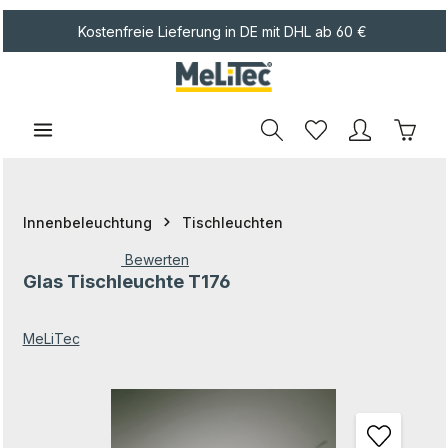
Zum Hauptinhalt springen
Kostenfreie Lieferung in DE mit DHL ab 60 €
Waren
Innenbeleuchtung
Tischleuchten
Bewerten
Glas Tischleuchte T176
Durchschnittliche Bewertung von 0 von 5 Sternen
MeLiTec
Bildergalerie überspringen