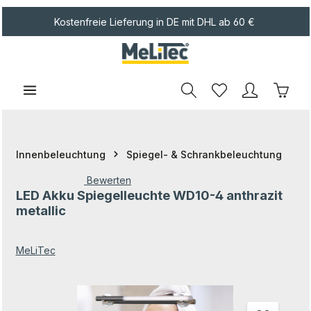
Zum Hauptinhalt springen
Kostenfreie Lieferung in DE mit DHL ab 60 €
Waren
Innenbeleuchtung
Spiegel- & Schrankbeleuchtung
Bewerten
LED Akku Spiegelleuchte WD10-4 anthrazit
Durchschnittliche Bewertung von 0 von 5 Sternen
metallic
MeLiTec
Bildergalerie überspringen