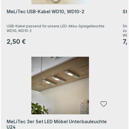
MeLiTec USB-Kabel WD10, WD10-2
St
USB-Kabel passend für unsere LED-Akku-Spiegelleuchte
Ste
WD10, WD10-2
zu 
WD1
172
2,50 €
7,
Regulärer Preis:
Regu
Produktgalerie überspringen
MeLiTec 3er Set LED Möbel Unterbauleuchte
U24