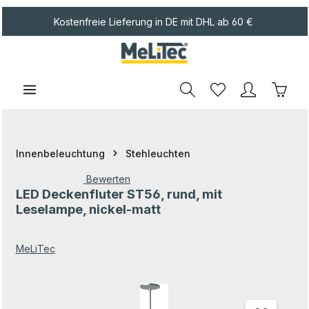
Zum Hauptinhalt springen
Kostenfreie Lieferung in DE mit DHL ab 60 €
Waren
Innenbeleuchtung
Stehleuchten
Bewerten
LED Deckenfluter ST56, rund, mit
Durchschnittliche Bewertung von 0 von 5 Sternen
Leselampe, nickel-matt
MeLiTec
Bildergalerie überspringen