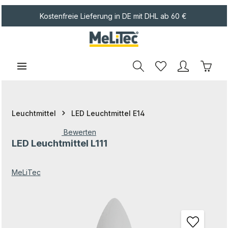
Zum Hauptinhalt springen
Kostenfreie Lieferung in DE mit DHL ab 60 €
Waren
Leuchtmittel
LED Leuchtmittel E14
Bewerten
LED Leuchtmittel L111
Durchschnittliche Bewertung von 0 von 5 Sternen
MeLiTec
Bildergalerie überspringen