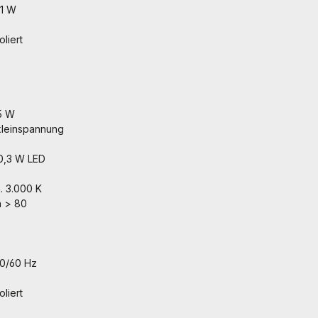
11 W
oliert
5 W
zkleinspannung
 0,3 W LED
. 3.000 K
a > 80
50/60 Hz
oliert