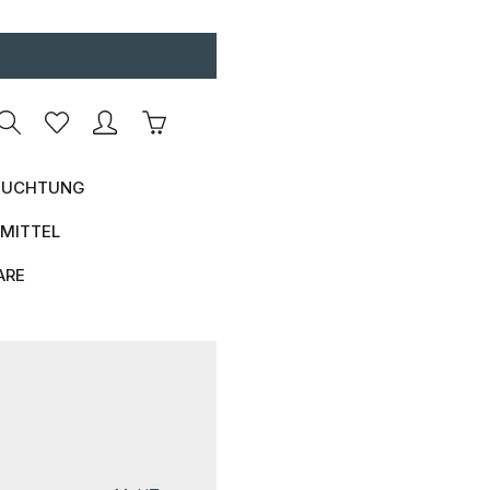
Warenkorb enthält 0 Positionen. Der Ges
UCHTUNG
MITTEL
ARE