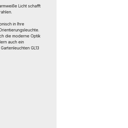
armweiße Licht schafft
rahlen.
nisch in Ihre
 Orientierungsleuchte.
urch die moderne Optik
dern auch ein
D Gartenleuchten GL13