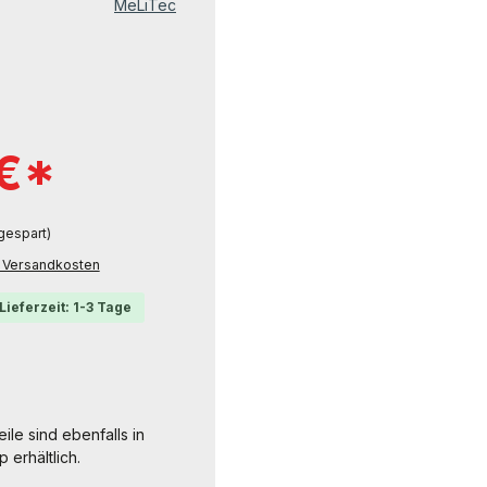
MeLiTec
 €*
gespart)
l. Versandkosten
Lieferzeit: 1-3 Tage
ile sind ebenfalls in
erhältlich.