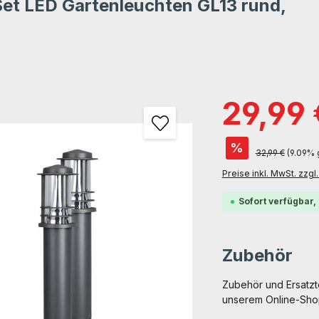
Set LED Gartenleuchten GL13 rund,
tung von 0 von 5 Sternen
gen
29,99
%
32,99 €
(9.09% 
Preise inkl. MwSt. zzg
Sofort verfügbar, 
Zubehör
Zubehör und Ersatzte
unserem Online-Shop 