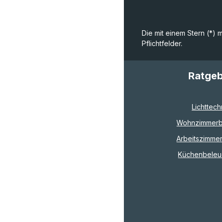
Die mit einem Stern (*) 
Pflichtfelder.
Ratge
Lichttech
Wohnzimmerb
Arbeitszimme
Küchenbeleu