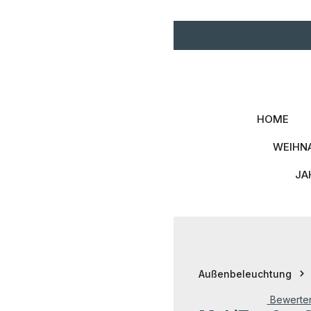
Zum Hauptinhalt springen
Zur Hauptnavigation spri
HOME
WEIHN
JA
Außenbeleuchtung
Bewerte