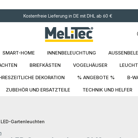
ngen
Kostenfreie Lieferung in DE mit DHL ab 60 €
SMART-HOME
INNENBELEUCHTUNG
AUSSENBELE
ACHTEN
BRIEFKÄSTEN
VOGELHÄUSER
LEUCHT
HRESZEITLICHE DEKORATION
% ANGEBOTE %
B-W
ZUBEHÖR UND ERSATZTEILE
TECHNIK UND HELFER
LED-Gartenleuchten
n