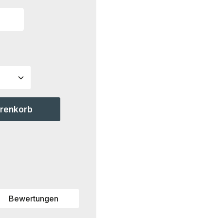
ahl: Gib den gewünschten Wert ein ode
arenkorb
Bewertungen