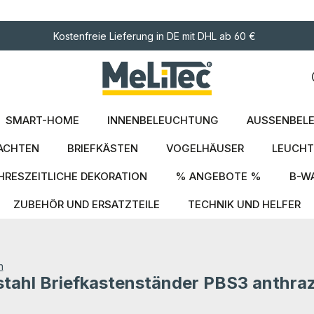
ngen
Kostenfreie Lieferung in DE mit DHL ab 60 €
SMART-HOME
INNENBELEUCHTUNG
AUSSENBELE
ACHTEN
BRIEFKÄSTEN
VOGELHÄUSER
LEUCHT
HRESZEITLICHE DEKORATION
% ANGEBOTE %
B-W
ZUBEHÖR UND ERSATZTEILE
TECHNIK UND HELFER
n
tahl Briefkastenständer PBS3 anthraz
tung von 0 von 5 Sternen