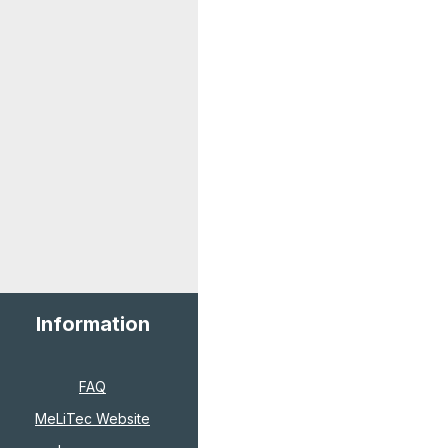
Information
FAQ
MeLiTec Website