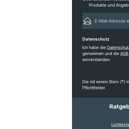
Produkte und Angebo
Datenschutz
Ich habe die
Datenschu
genommen und die
AGB
einverstanden.
Die mit einem Stern (*) 
Pflichtfelder.
Ratge
Lichttech