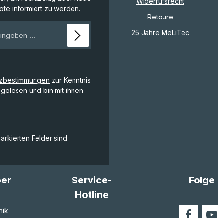
Widerrufsrecht
te informiert zu werden.
Retoure
E-Mail-Adresse*
25 Jahre MeLiTec
tzbestimmungen
zur Kenntnis
gelesen und bin mit ihnen
markierten Felder sind
ber
Service-
Folge
Hotline
nik