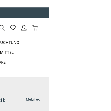
Warenkorb enthält 0 Positionen. Der Ges
UCHTUNG
MITTEL
ARE
it
MeLiTec