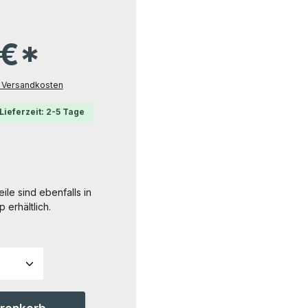
 €*
l. Versandkosten
Lieferzeit: 2-5 Tage
ile sind ebenfalls in
erhältlich.
ahl: Gib den gewünschten Wert ein ode