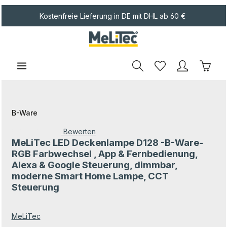
Zum Hauptinhalt springen
Kostenfreie Lieferung in DE mit DHL ab 60 €
Waren
B-Ware
Bewerten
MeLiTec LED Deckenlampe D128 -B-Ware-
Durchschnittliche Bewertung von 0 von 5 Sternen
RGB Farbwechsel , App & Fernbedienung,
Alexa & Google Steuerung, dimmbar,
moderne Smart Home Lampe, CCT
Steuerung
MeLiTec