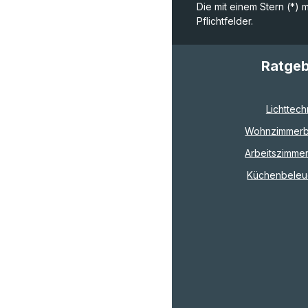
Die mit einem Stern (*) 
Pflichtfelder.
Ratge
Lichttech
Wohnzimmerb
Arbeitszimme
Küchenbeleu