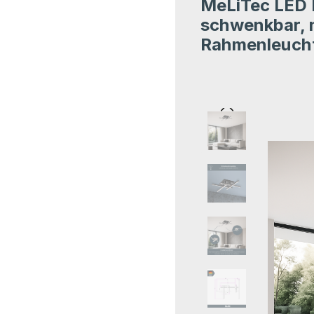
MeLiTec LED D
Durchschnittliche Bewer
schwenkbar, 
Rahmenleuch
Bildergalerie übersprin