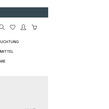
Warenkorb enthält 0 Positionen. Der Ges
UCHTUNG
MITTEL
ARE