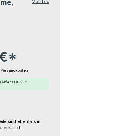
rme,
MeLiTec
 €*
l. Versandkosten
Lieferzeit: 3-6
ile sind ebenfalls in
erhältlich.