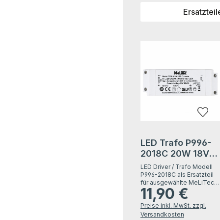
Ersatzteil
Produktgalerie überspri
LED Trafo P996-
2018C 20W 18V
DC LED Treiber
LED Driver / Trafo Modell
für MeLiTec
P996-2018C als Ersatzteil
für ausgewählte MeLiTec
Deckenleuchten
11,90 €
LED-Deckenleuchten. Der
Regulärer Preis:
Trafo sorgt für eine
Preise inkl. MwSt. zzgl.
konstante
Stromversorgung der LED-
Versandkosten