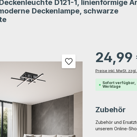
eckenleuchte D121-1, linienförmige A
tung von 0 von 5 Sternen
moderne Deckenlampe, schwarze
te
gen
24,99
Preise inkl. MwSt. zzg
Sofort verfügbar, 
Werktage
Zubehör
Zubehör und Ersatzte
unserem Online-Shop 