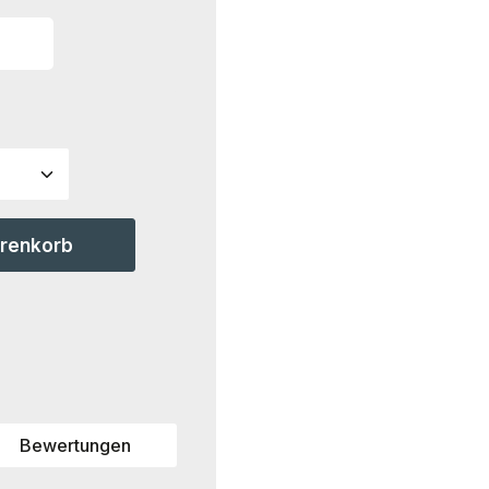
ahl: Gib den gewünschten Wert ein ode
arenkorb
Bewertungen