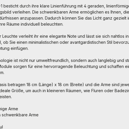
 besticht durch ihre klare Linienführung mit 4 geraden, linienförmig
sbild verleihen. Die schwenkbaren Arme ermöglichen es Ihnen, di
ürfnissen anzupassen. Dadurch können Sie das Licht ganz gezielt 
hre Räume individuell beleuchten.
r Leuchte verleiht ihr eine elegante Note und lässt sie sich nahtlos
al, ob Sie einen minimalistischen oder avantgardistischen Stil bevorz
chtung einfügen.
ologie ist nicht nur umweltfreundlich, sondern auch langlebig und s
-Module sorgen für eine hervorragende Beleuchtung und schaffen 
um.
is betragen 18 cm (Länge) x 18 cm (Breite) und die Arme sind jewe
 ideale Größe, um auch in kleineren Räumen, wie Fluren oder Badezi
isten.
rmige Arme
ch schwenkbare Arme
ul