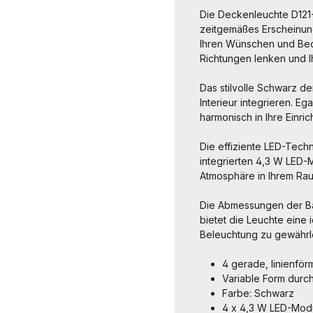
Die Deckenleuchte D121-1
zeitgemäßes Erscheinung
Ihren Wünschen und Bed
Richtungen lenken und I
Das stilvolle Schwarz de
Interieur integrieren. Eg
harmonisch in Ihre Einri
Die effiziente LED-Techn
integrierten 4,3 W LED
Atmosphäre in Ihrem Ra
Die Abmessungen der Bas
bietet die Leuchte eine
Beleuchtung zu gewährle
4 gerade, linienfö
Variable Form dur
Farbe: Schwarz
4 x 4,3 W LED-Mod