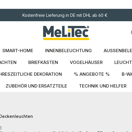
ngen
Kostenfreie Lieferung in DE mit DHL ab 60 €
SMART-HOME
INNENBELEUCHTUNG
AUSSENBELE
ACHTEN
BRIEFKÄSTEN
VOGELHÄUSER
LEUCHT
HRESZEITLICHE DEKORATION
% ANGEBOTE %
B-W
ZUBEHÖR UND ERSATZTEILE
TECHNIK UND HELFER
Deckenleuchten
n