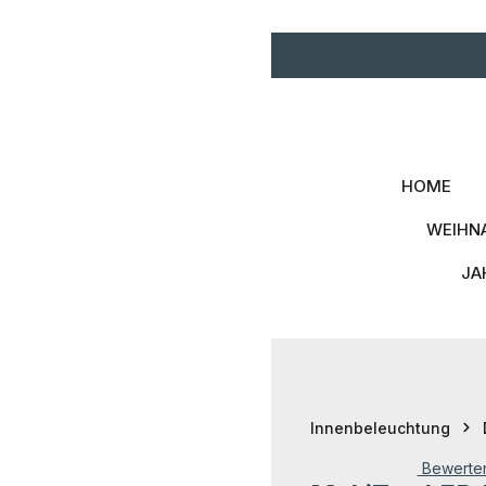
Zum Hauptinhalt springen
Zur Hauptnavigation spri
HOME
WEIHN
JA
Innenbeleuchtung
Bewerte