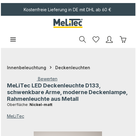
Zum Hauptinhalt springen
Kostenfreie Lieferung in DE mit DHL ab 60 €
Waren
Innenbeleuchtung
Deckenleuchten
Bewerten
MeLiTec LED Deckenleuchte D133,
Durchschnittliche Bewertung von 0 von 5 Sternen
schwenkbare Arme, moderne Deckenlampe,
Rahmenleuchte aus Metall
Oberfläche:
Nickel-matt
MeLiTec
Bildergalerie überspringen