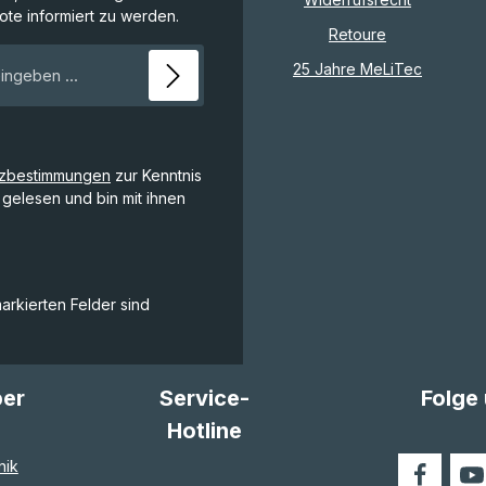
te informiert zu werden.
Retoure
E-Mail-Adresse*
25 Jahre MeLiTec
tzbestimmungen
zur Kenntnis
gelesen und bin mit ihnen
markierten Felder sind
ber
Service-
Folge
Hotline
nik