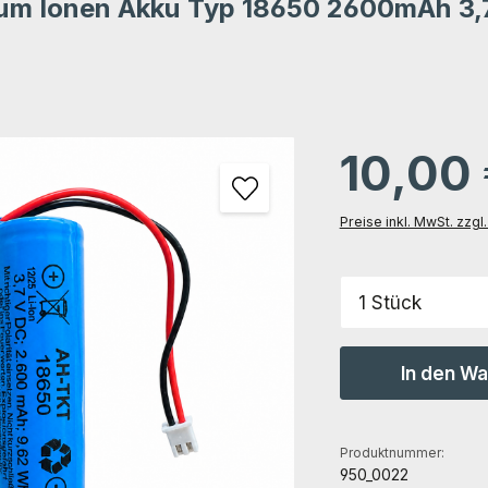
ium Ionen Akku Typ 18650 2600mAh 3,
tung von 0 von 5 Sternen
gen
10,00
Preise inkl. MwSt. zzg
Produkt Anz
In den W
Produktnummer:
950_0022