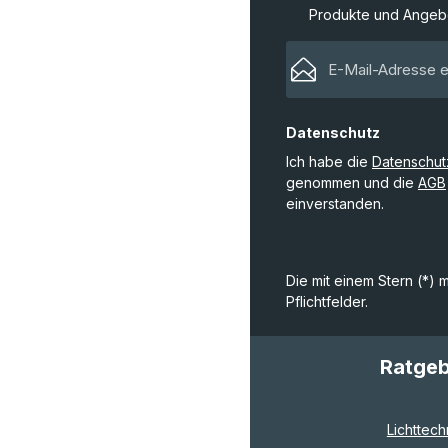
Produkte und Angebo
Datenschutz
Ich habe die
Datenschu
genommen und die
AGB
einverstanden.
Die mit einem Stern (*) 
Pflichtfelder.
Ratge
Lichttech