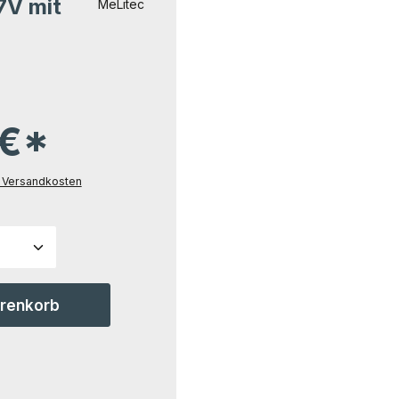
7V mit
MeLitec
 €*
l. Versandkosten
ahl: Gib den gewünschten Wert ein ode
arenkorb