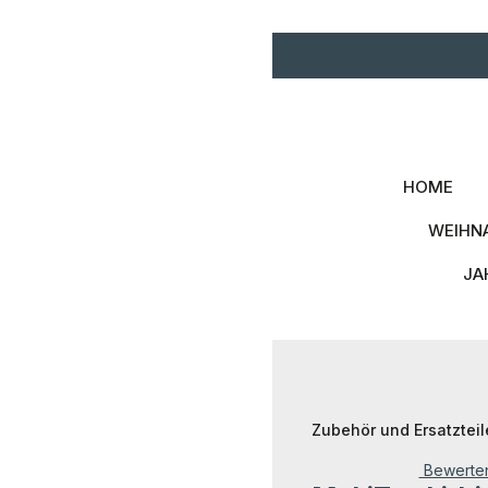
Zum Hauptinhalt springen
Zur Hauptnavigation spri
HOME
WEIHN
JA
Zubehör und Ersatzteil
Bewerte