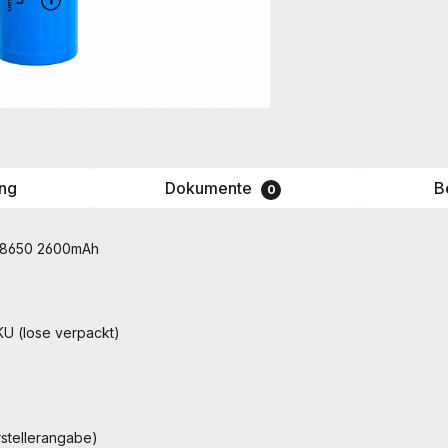
ng
Dokumente
B
0
 18650 2600mAh
KU (lose verpackt)
stellerangabe)