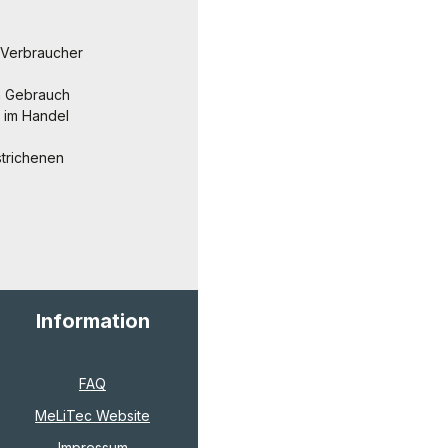
s Verbraucher
ch Gebrauch
h im Handel
strichenen
Information
FAQ
MeLiTec Website
Impressum