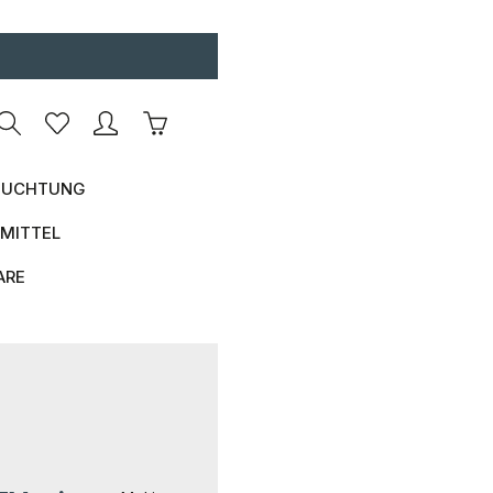
Warenkorb enthält 0 Positionen. Der Ges
UCHTUNG
MITTEL
ARE