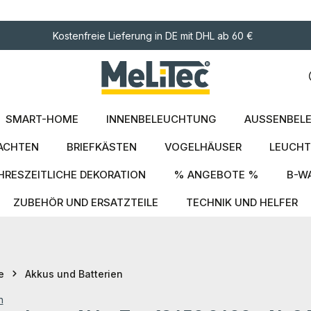
ngen
Kostenfreie Lieferung in DE mit DHL ab 60 €
SMART-HOME
INNENBELEUCHTUNG
AUSSENBELE
ACHTEN
BRIEFKÄSTEN
VOGELHÄUSER
LEUCHT
HRESZEITLICHE DEKORATION
% ANGEBOTE %
B-W
ZUBEHÖR UND ERSATZTEILE
TECHNIK UND HELFER
e
Akkus und Batterien
n