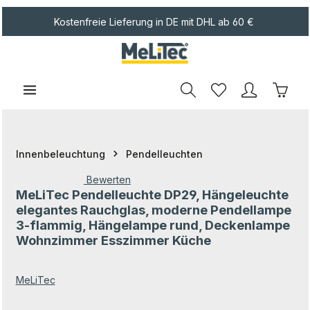
Zum Hauptinhalt springen
Kostenfreie Lieferung in DE mit DHL ab 60 €
Waren
Innenbeleuchtung
Pendelleuchten
Bewerten
MeLiTec Pendelleuchte DP29, Hängeleuchte
Durchschnittliche Bewertung von 0 von 5 Sternen
elegantes Rauchglas, moderne Pendellampe
3-flammig, Hängelampe rund, Deckenlampe
Wohnzimmer Esszimmer Küche
MeLiTec