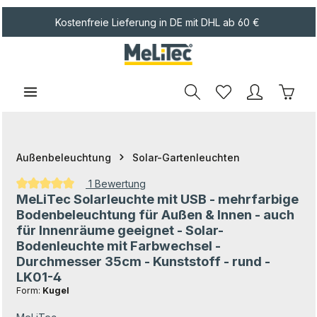
Zum Hauptinhalt springen
Kostenfreie Lieferung in DE mit DHL ab 60 €
Waren
Außenbeleuchtung
Solar-Gartenleuchten
1 Bewertung
MeLiTec Solarleuchte mit USB - mehrfarbige
Durchschnittliche Bewertung von 5 von 5 Sternen
Bodenbeleuchtung für Außen & Innen - auch
für Innenräume geeignet - Solar-
Bodenleuchte mit Farbwechsel -
Durchmesser 35cm - Kunststoff - rund -
LK01-4
Form:
Kugel