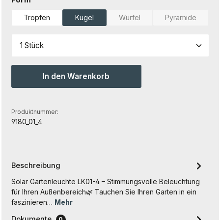
Form
Tropfen
Kugel
Würfel
Pyramide
(Diese Option ist zurzeit nicht 
(Diese Option 
Produkt Anzahl: Gib den gewünschten Wert ein od
In den Warenkorb
Produktnummer:
9180_01_4
Beschreibung
Solar Gartenleuchte LK01-4 – Stimmungsvolle Beleuchtung
für Ihren Außenbereich🌿 Tauchen Sie Ihren Garten in ein
faszinieren…
Mehr
Dokumente
0