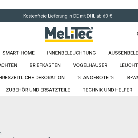
ngen
Kostenfreie Lieferung in DE mit DHL ab 60 €
SMART-HOME
INNENBELEUCHTUNG
AUSSENBELE
ACHTEN
BRIEFKÄSTEN
VOGELHÄUSER
LEUCHT
HRESZEITLICHE DEKORATION
% ANGEBOTE %
B-W
ZUBEHÖR UND ERSATZTEILE
TECHNIK UND HELFER
n