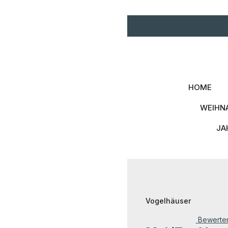
Zum Hauptinhalt springen
Zur Hauptnavigation spri
HOME
WEIHN
JA
Vogelhäuser
Bewerte