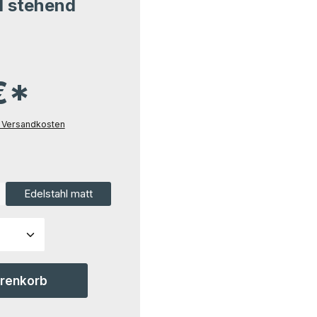
d stehend
€*
l. Versandkosten
ählen
Edelstahl matt
ion ist zurzeit nicht verfügbar.)
ahl: Gib den gewünschten Wert ein ode
arenkorb