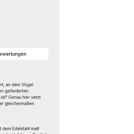
ewertungen
Ort, an dem Vögel
sen gefiederten
st? Genau hier setzt
er gleichermaßen.
t dem Edelstahl matt