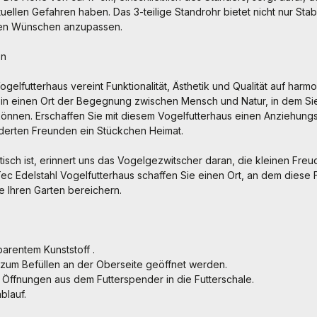
uellen Gefahren haben. Das 3-teilige Standrohr bietet nicht nur Stabi
ren Wünschen anzupassen.
en
gelfutterhaus vereint Funktionalität, Ästhetik und Qualität auf harm
 in einen Ort der Begegnung zwischen Mensch und Natur, in dem Si
önnen. Erschaffen Sie mit diesem Vogelfutterhaus einen Anziehung
derten Freunden ein Stückchen Heimat.
ektisch ist, erinnert uns das Vogelgezwitscher daran, die kleinen Fr
ec Edelstahl Vogelfutterhaus schaffen Sie einen Ort, an dem diese
ie Ihren Garten bereichern.
arentem Kunststoff .
zum Befüllen an der Oberseite geöffnet werden.
ie Öffnungen aus dem Futterspender in die Futterschale.
blauf.