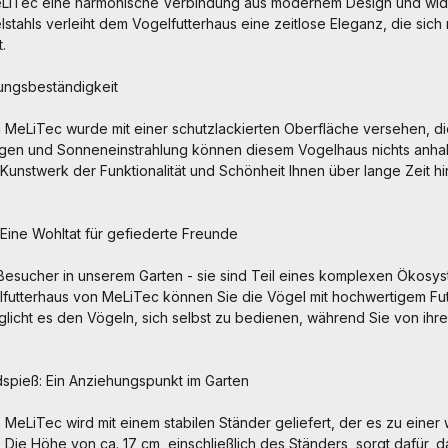
eLiTec eine harmonische Verbindung aus modernem Design und wider
stahls verleiht dem Vogelfutterhaus eine zeitlose Eleganz, die sich 
.
rungsbeständigkeit
 MeLiTec wurde mit einer schutzlackierten Oberfläche versehen, d
egen und Sonneneinstrahlung können diesem Vogelhaus nichts anha
 Kunstwerk der Funktionalität und Schönheit Ihnen über lange Zeit 
: Eine Wohltat für gefiederte Freunde
 Besucher in unserem Garten - sie sind Teil eines komplexen Ökosys
gelfutterhaus von MeLiTec können Sie die Vögel mit hochwertigem Fu
glicht es den Vögeln, sich selbst zu bedienen, während Sie von ihre
rdspieß: Ein Anziehungspunkt im Garten
 MeLiTec wird mit einem stabilen Ständer geliefert, der es zu einer
. Die Höhe von ca. 17 cm, einschließlich des Ständers, sorgt dafür, 