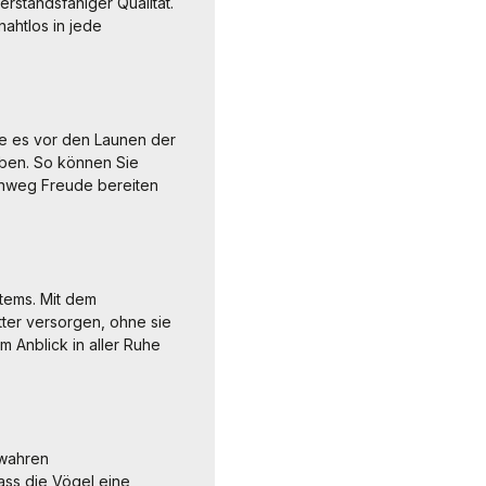
standsfähiger Qualität.
nahtlos in jede
ie es vor den Launen der
ben. So können Sie
hinweg Freude bereiten
tems. Mit dem
tter versorgen, ohne sie
m Anblick in aller Ruhe
 wahren
dass die Vögel eine