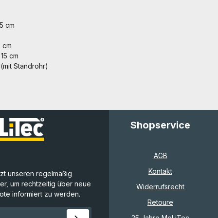
,5 cm
3 cm
 15 cm
(mit Standrohr)
Shopservice
AGB
Kontakt
tzt unseren regelmäßig
r, um rechtzeitig über neue
Widerrufsrecht
te informiert zu werden.
Retoure
E-Mail-Adresse*
25 Jahre MeLiTec