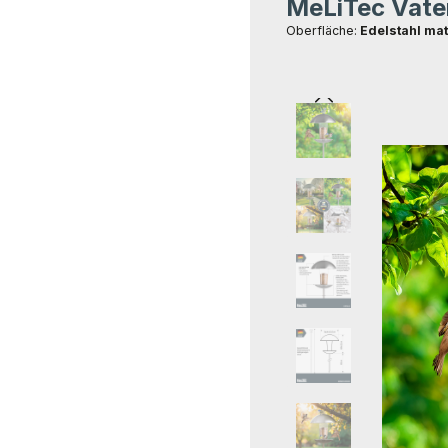
MeLiTec Vater
Durchschnittliche Bewer
Oberfläche:
Edelstahl mat
Bildergalerie übersprin