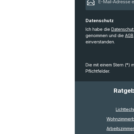
Datenschutz
Ich habe die
Datenschu
genommen und die
AGB
einverstanden.
Die mit einem Stern (*) 
Pflichtfelder.
Ratge
Lichttech
Wohnzimmerb
Arbeitszimme