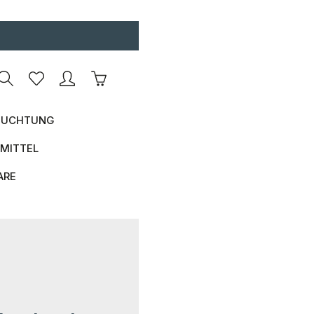
Warenkorb enthält 0 Positionen. Der Ges
UCHTUNG
MITTEL
ARE