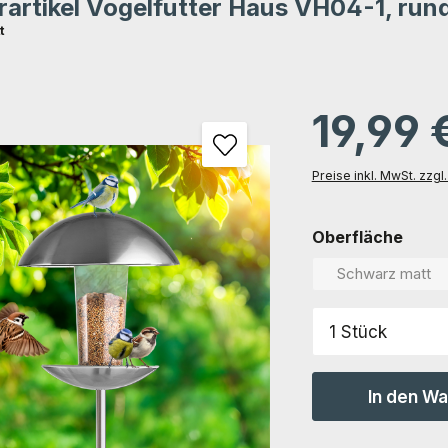
artikel Vogelfutter Haus VH04-1, run
tung von 0 von 5 Sternen
t
gen
19,99 
Preise inkl. MwSt. zzg
ausw
Oberfläche
Schwarz matt
(Diese Opt
Produkt Anz
In den W