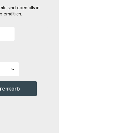
ile sind ebenfalls in
erhältlich.
ahl: Gib den gewünschten Wert ein ode
arenkorb