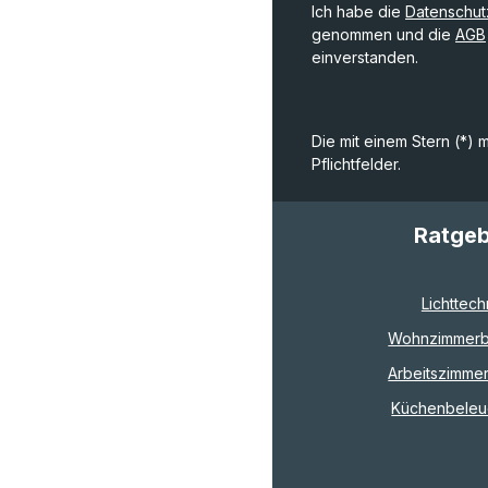
Ich habe die
Datenschu
genommen und die
AGB
einverstanden.
Die mit einem Stern (*) 
Pflichtfelder.
Ratge
Lichttech
Wohnzimmerb
Arbeitszimme
Küchenbeleu