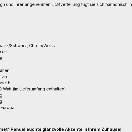
ign und ihrer angenehmen Lichtverteilung fügt sie sich harmonisch in 
warz/Schwarz, Chrom/Weiss
0 cm
m
Lumen
lvin
sse: E
60 Watt (im Lieferumfang enthalten)
kg
kg
n Europa
omet" Pendelleuchte glanzvolle Akzente in Ihrem Zuhause!