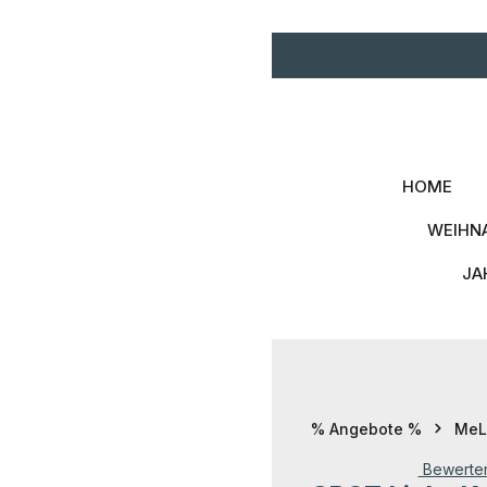
Zum Hauptinhalt springen
Zur Hauptnavigation spri
HOME
WEIHN
JA
% Angebote %
MeLi
Bewerte