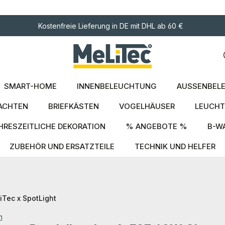
ngen
Kostenfreie Lieferung in DE mit DHL ab 60 €
SMART-HOME
INNENBELEUCHTUNG
AUSSENBELE
ACHTEN
BRIEFKÄSTEN
VOGELHÄUSER
LEUCHT
HRESZEITLICHE DEKORATION
% ANGEBOTE %
B-W
ZUBEHÖR UND ERSATZTEILE
TECHNIK UND HELFER
Tec x SpotLight
n