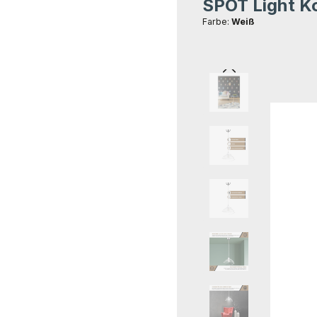
SPOT Light K
Durchschnittliche Bewer
Farbe:
Weiß
Bildergalerie übersprin