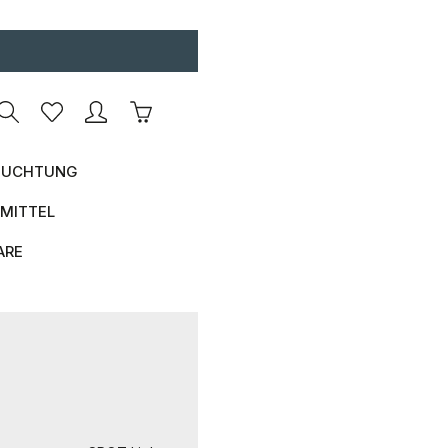
Warenkorb enthält 0 Positionen. Der Ges
UCHTUNG
MITTEL
ARE