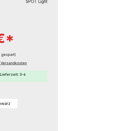
SPOT Light
 €*
 gespart)
l. Versandkosten
Lieferzeit: 3-6
hwarz