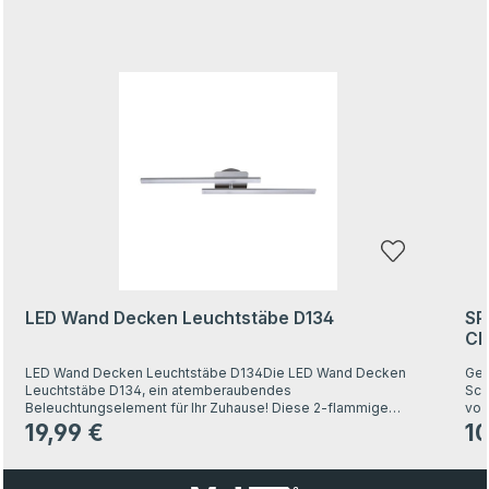
Produktgalerie überspringen
LED Wand Decken Leuchtstäbe D134
SP
Ch
LED Wand Decken Leuchtstäbe D134Die LED Wand Decken
Ger
Leuchtstäbe D134, ein atemberaubendes
Sch
Beleuchtungselement für Ihr Zuhause! Diese 2-flammige
von
Leuchte in nickel-matt verleiht Ihren Räumen eine elegante und
Die
19,99 €
10
Regulärer Preis:
Regu
zeitgemäße Note.Die Leuchtstäbe sind gerade gestaltet und
hoc
verfügen über ein Gelenk, das es Ihnen ermöglicht, den
Lic
perfekten Beleuchtungswinkel zu finden. Sie haben eine Länge
ver