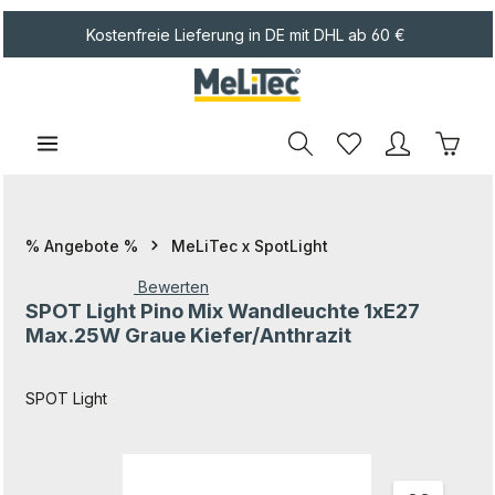
Zum Hauptinhalt springen
Kostenfreie Lieferung in DE mit DHL ab 60 €
Waren
% Angebote %
MeLiTec x SpotLight
Bewerten
SPOT Light Pino Mix Wandleuchte 1xE27
Durchschnittliche Bewertung von 0 von 5 Sternen
Max.25W Graue Kiefer/Anthrazit
SPOT Light
Bildergalerie überspringen