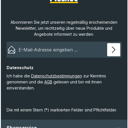
SekundenHinweis:Es wird nur der Solarkopf / das Solarmodul
geliefert, keine komplette LeuchteVor Erstgebrauch bitte
vollständig in der Sonne aufladenOptimale Leistung bei
sonnigem Standort
Abonnieren Sie jetzt unseren regelmäßig erscheinenden
Newsletter, um rechtzeitig über neue Produkte und
Angebote informiert zu werden.
E-Mail-Adresse*
Datenschutz
Ich habe die
Datenschutzbestimmungen
zur Kenntnis
genommen und die
AGB
gelesen und bin mit ihnen
einverstanden.
Die mit einem Stern (*) markierten Felder sind Pflichtfelder.
Shopservice