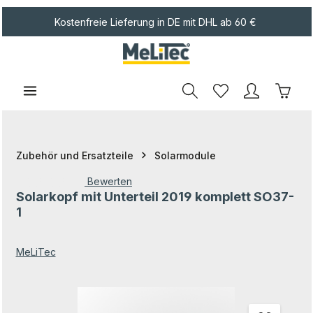
Zum Hauptinhalt springen
Kostenfreie Lieferung in DE mit DHL ab 60 €
Waren
Zubehör und Ersatzteile
Solarmodule
Bewerten
Solarkopf mit Unterteil 2019 komplett SO37-
Durchschnittliche Bewertung von 0 von 5 Sternen
1
MeLiTec
Bildergalerie überspringen