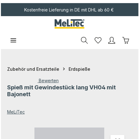
Zum Hauptinhalt springen
Kostenfreie Lieferung in DE mit DHL ab 60 €
Waren
Zubehör und Ersatzteile
Erdspieße
Bewerten
Spieß mit Gewindestück lang VH04 mit
Durchschnittliche Bewertung von 0 von 5 Sternen
Bajonett
MeLiTec
Bildergalerie überspringen