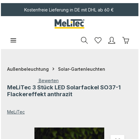
Zum Hauptinhalt springen
Kostenfreie Lieferung in DE mit DHL ab 60 €
Waren
Außenbeleuchtung
Solar-Gartenleuchten
Bewerten
MeLiTec 3 Stück LED Solarfackel SO37-1
Durchschnittliche Bewertung von 0 von 5 Sternen
Flackereffekt anthrazit
MeLiTec
Bildergalerie überspringen