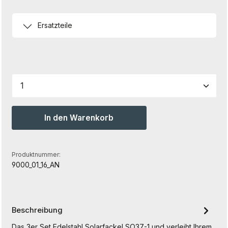
Ersatzteile
Produkt Anzahl: Gib den gewünschten Wert ein od
In den Warenkorb
Produktnummer:
9000_01_16_AN
Beschreibung
Das 3er Set Edelstahl Solarfackel SO37-1 und verleiht Ihrem