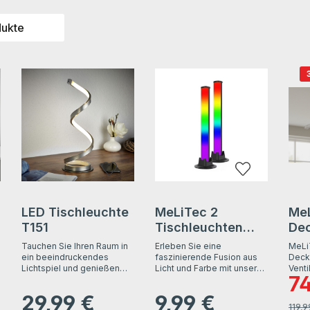
dukte
ngen
LED Tischleuchte
MeLiTec 2
Me
T151
Tischleuchten
Dec
RGBW ML03/
mit
Tauchen Sie Ihren Raum in
Erleben Sie eine
MeLi
ML04 mit
RGB
ein beeindruckendes
faszinierende Fusion aus
Deck
Lichtspiel und genießen
Licht und Farbe mit unseren
Venti
Musiksensor,
wei
74
Sie die einzigartige
brandneuen RGB
Licht
Verka
weiß oder
di
Ästhetik der faszinierenden
Tischleuchten – die
LED-
29,99 €
9,99 €
Regulärer Preis:
LED Tischleuchte T151, die
Regulärer Preis:
schwarz
perfekte Ergänzung für
aut
integ
119,9