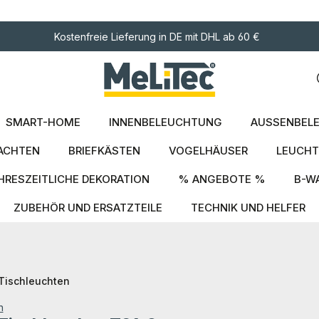
ngen
Kostenfreie Lieferung in DE mit DHL ab 60 €
SMART-HOME
INNENBELEUCHTUNG
AUSSENBELE
ACHTEN
BRIEFKÄSTEN
VOGELHÄUSER
LEUCHT
HRESZEITLICHE DEKORATION
% ANGEBOTE %
B-W
ZUBEHÖR UND ERSATZTEILE
TECHNIK UND HELFER
Tischleuchten
n