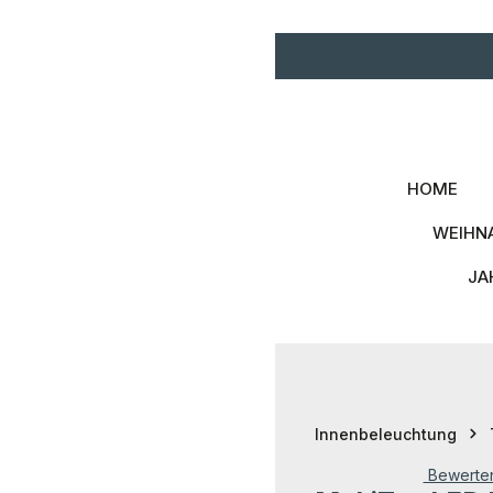
Zum Hauptinhalt springen
Zur Hauptnavigation spri
HOME
WEIHN
JA
Innenbeleuchtung
Bewerte