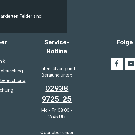
hat eine Höhe von ca. 38
14 RGB + 14 W
Rahm
cm und ist somit ein
Farbtemperatur ca. 3.000K
12 v
auffälliges Element auf
Zubehör IR
Farb
Ihrem Tisch oder einer
Fernbedienung,
Deck
markierten Felder sind
Kommode. Die Zuleitung
Plastikendkappen
Gesc
der Leuchte ist 1,5 m lang
beidseitig Extras Inkl.
„Natü
und ermöglicht Ihnen eine
Musiksensor Features
Funk
m
flexible Platzierung im
Running Light Mode,
Luft
Raum.mit
Flashing, Smooth
Funkt
ber
Service-
Folge
TastdimmerSpiral-
Changing, Stroboscope,
auto
Designenergiesparende
Smooth Statische Farben
und 
Hotline
LEDssehr gute
16 Farben steuerbar über
Komf
Farbwiedergabenickel-
Fernbedienung Verbindung
per m
nik
mattTECHNISCHE
Y-Kabel 1,8 m mit USB-C
Fernb
Unterstützung und
DATENSpannung: 220-240
Stecker Lebensdauer
_____
eleuchtung
V~, 50/60
25.000 Stunden
nisch
Beratung unter:
HzLeistungsaufnahme: ca.
Einrastfunktion im Standfuß
Durc
rbeleuchtung
6,5 WStandby: <
Neue horizontale
ausg
02938
0,5="">Farbe: nickel-
Einrastfunktion Das
cm)• 
chtung
mattAbmessungen: Siehe
passende Stecker-Netzteil
+ 25 
9725-25
,
ZeichnungTaster: Taster
ist nicht im Lieferumfang
Energ
zum Schalten und
enthalten aber bei uns im
50 Hz
DimmenZuleitung: 1,5 m
Shop erhältlich.Mit einer
Mo - Fr: 08:00 -
schwarz, mit
beeindruckenden Palette
16:45 Uhr
SteckernetzteilLeuchtmittel
von Farben, Lichteffekten
: 4,2 W: 56 x 0,075 W
und der intelligenten
LEDLichtstrom: ca. 350
Musiksensor-Funktion
lmLichtfarbe: warmweiß,
lassen sie Ihre Räume in
Oder über unser