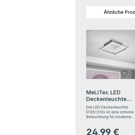
Ähnliche Pro
Produktgalerie überspri
MeLiTec LED
Deckenleuchte
D125, chrom, aus
Die LED Deckenleuchte
Metall und Glas,
D125/ D126 ist eine schicke
Beleuchtung für moderne
nickel Matt,
Wohnräume. Mit ihrem
moderne
einfachen Design ist sie
24,99 €
Regulärer Preis:
Deckenlampe
die perfekte Wahl für