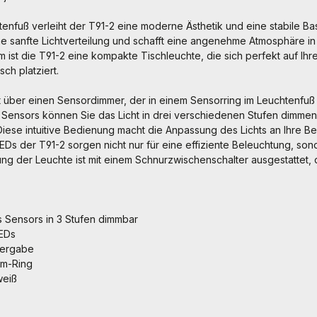
nfuß verleiht der T91-2 eine moderne Ästhetik und eine stabile Basi
ne sanfte Lichtverteilung und schafft eine angenehme Atmosphäre i
 ist die T91-2 eine kompakte Tischleuchte, die sich perfekt auf Ihr
sch platziert.
 über einen Sensordimmer, der in einem Sensorring im Leuchtenfuß in
 Sensors können Sie das Licht in drei verschiedenen Stufen dimme
 Diese intuitive Bedienung macht die Anpassung des Lichts an Ihre Be
Ds der T91-2 sorgen nicht nur für eine effiziente Beleuchtung, son
ung der Leuchte ist mit einem Schnurzwischenschalter ausgestattet
 Sensors in 3 Stufen dimmbar
EDs
dergabe
om-Ring
weiß