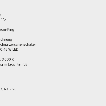
z
="">
hrom-Ring
ichnung
t Schnurzwischenschalter
x 0,45 W LED
. 3.000 K
ng im Leuchtenfuß
t, Ra > 90