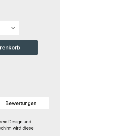
ahl: Gib den gewünschten Wert ein ode
arenkorb
Bewertungen
rnem Design und
schirm wird diese