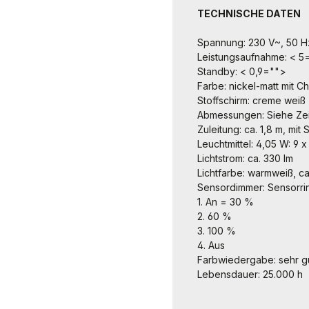
TECHNISCHE DATEN
Spannung: 230 V~, 50 H
Leistungsaufnahme: < 5
Standby: < 0,9="">
Farbe: nickel-matt mit C
Stoffschirm: creme weiß
Abmessungen: Siehe Ze
Zuleitung: ca. 1,8 m, mi
Leuchtmittel: 4,05 W: 9 
Lichtstrom: ca. 330 lm
Lichtfarbe: warmweiß, ca
Sensordimmer: Sensorri
1. An = 30 %
2. 60 %
3. 100 %
4. Aus
Farbwiedergabe: sehr gu
Lebensdauer: 25.000 h