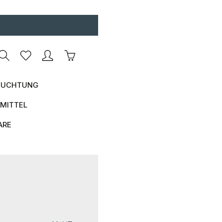
Warenkorb enthält 0 Positionen. Der Ges
UCHTUNG
MITTEL
ARE