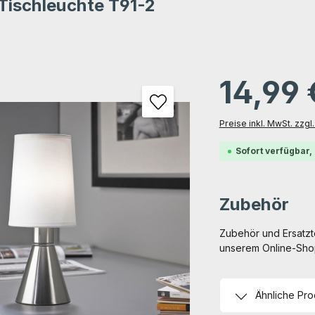
Tischleuchte T91-2
tung von 0 von 5 Sternen
gen
14,99
Preise inkl. MwSt. zzg
Sofort verfügbar, 
Zubehör
Zubehör und Ersatzte
unserem Online-Shop 
Ähnliche Pr