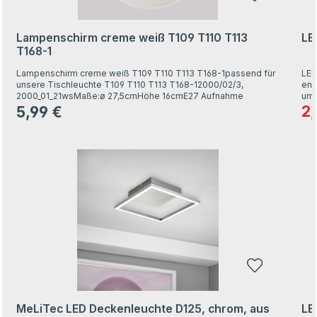
Lampenschirm creme weiß T109 T110 T113
LE
T168-1
Lampenschirm creme weiß T109 T110 T113 T168-1passend für
LED
unsere Tischleuchte T109 T110 T113 T168-12000/02/3,
ene
2000_01_21wsMaße:ø 27,5cmHöhe 16cmE27 Aufnahme
umw
A60
2
5,99 €
Ver
Regulärer Preis:
Fil
VEn
Glü
470
Produktgalerie überspringen
gut
15.
inn
108
MeLiTec LED Deckenleuchte D125, chrom, aus
LE