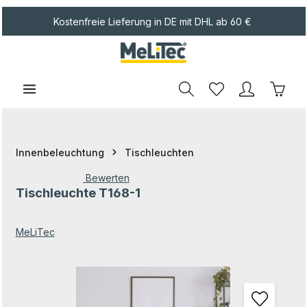
Zum Hauptinhalt springen
Kostenfreie Lieferung in DE mit DHL ab 60 €
Waren
Innenbeleuchtung
Tischleuchten
Bewerten
Tischleuchte T168-1
Durchschnittliche Bewertung von 0 von 5 Sternen
MeLiTec
Bildergalerie überspringen