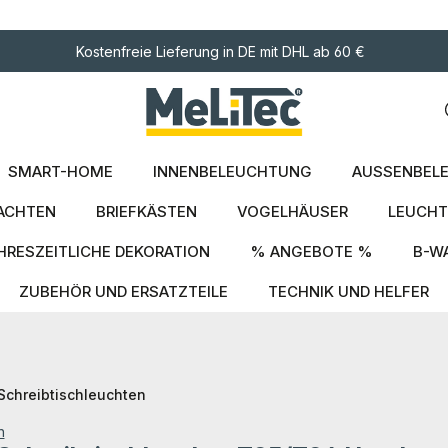
ngen
Kostenfreie Lieferung in DE mit DHL ab 60 €
SMART-HOME
INNENBELEUCHTUNG
AUSSENBELE
ACHTEN
BRIEFKÄSTEN
VOGELHÄUSER
LEUCHT
HRESZEITLICHE DEKORATION
% ANGEBOTE %
B-W
ZUBEHÖR UND ERSATZTEILE
TECHNIK UND HELFER
Schreibtischleuchten
n