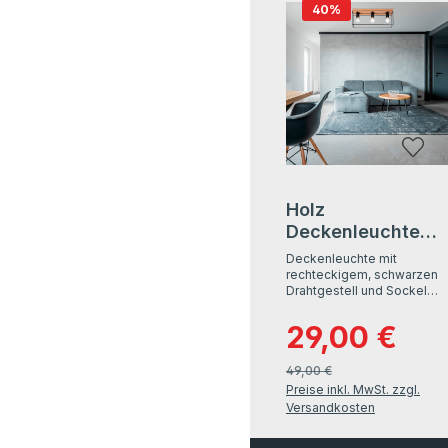
40
%
Holz
Deckenleuchte
Gretter D130 B-
Deckenleuchte mit
Ware
rechteckigem, schwarzen
Drahtgestell und Sockel
aus EchtholzNaturholz
Eiche geölt
29,00 €
Verkaufspreis:
Regulär
(zertifiziert)Drahtgestell:
schwarzUm frischen Wind
und neue Akzente in Ihre
49,00 €
Einrichtung zu bringen,
Preise inkl. MwSt. zzgl.
müssen Sie gar keinen
Versandkosten
großen Aufwand betreiben.
Mit Ihrer neuen