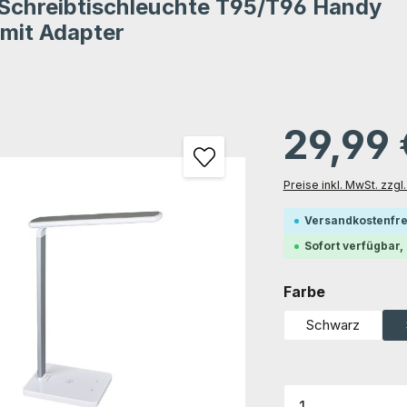
Schreibtischleuchte T95/T96 Handy
tung von 0 von 5 Sternen
mit Adapter
gen
29,99
Preise inkl. MwSt. zzg
Versandkostenfre
Sofort verfügbar, 
auswählen
Farbe
Schwarz
Produkt Anz