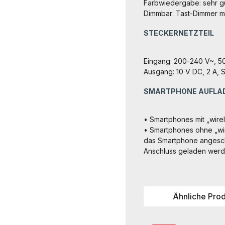
Farbwiedergabe: sehr gu
Dimmbar: Tast-Dimmer m
STECKERNETZTEIL
Eingang: 200-240 V~, 5
Ausgang: 10 V DC, 2 A, 
SMARTPHONE AUFLA
• Smartphones mit „wir
• Smartphones ohne „wir
das Smartphone angesch
Anschluss geladen werd
Ähnliche Pro
Produktgalerie überspri