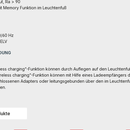
t, Ra > 90
it Memory Funktion im Leuchtenfuß
0/60 Hz
SELV
DUNG
eless charging“-Funktion können durch Auflegen auf den Leuchtenf
eless charging“-Funktion können mit Hilfe eines Ladeempfängers 
lossenen Adapters oder leitungsgebunden über den im Leuchtenf
en.
dukte
ngen