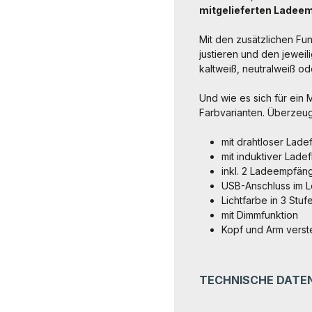
mitgelieferten Ladee
Mit den zusätzlichen Fu
justieren und den jewei
kaltweiß, neutralweiß o
Und wie es sich für ein 
Farbvarianten. Überzeuge
mit drahtloser Lade
mit induktiver Lade
inkl. 2 Ladeempfän
USB-Anschluss im 
Lichtfarbe in 3 Stuf
mit Dimmfunktion
Kopf und Arm verste
TECHNISCHE DATE