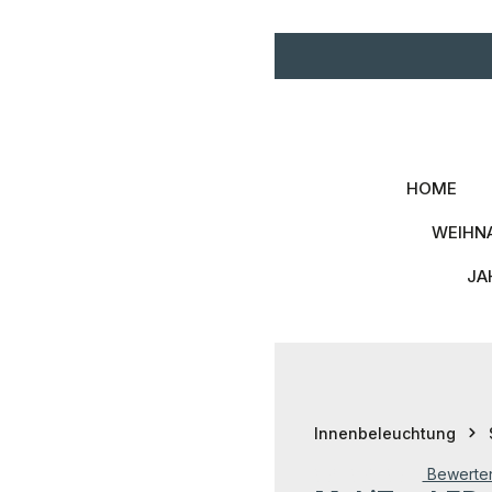
Zum Hauptinhalt springen
Zur Hauptnavigation spri
HOME
WEIHN
JA
Innenbeleuchtung
Bewerte