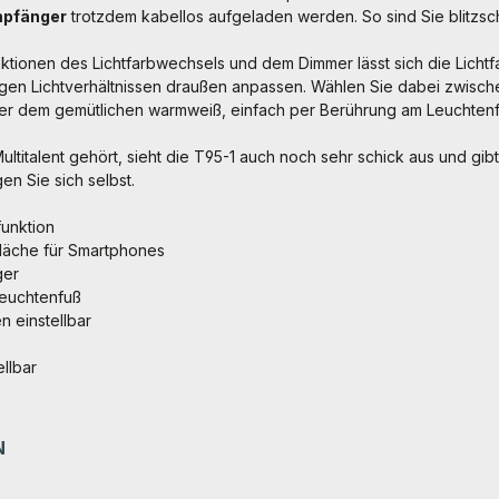
mpfänger
trotzdem kabellos aufgeladen werden. So sind Sie blitzsc
nktionen des Lichtfarbwechsels und dem Dimmer lässt sich die Licht
ligen Lichtverhältnissen draußen anpassen. Wählen Sie dabei zwis
der dem gemütlichen warmweiß, einfach per Berührung am Leuchtenfu
Multitalent gehört, sieht die T95-1 auch noch sehr schick aus und gi
n Sie sich selbst.
funktion
fläche für Smartphones
ger
Leuchtenfuß
en einstellbar
llbar
N