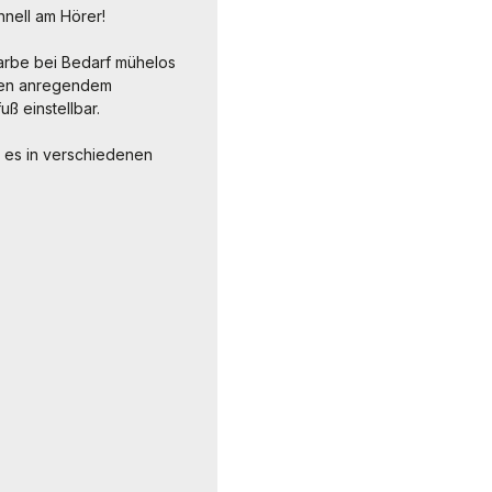
hnell am Hörer!
farbe bei Bedarf mühelos
chen anregendem
ß einstellbar.
bt es in verschiedenen