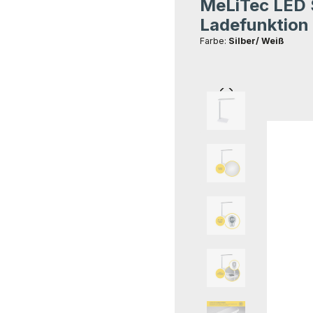
MeLiTec LED 
Durchschnittliche Bewer
Ladefunktion 
Farbe:
Silber/ Weiß
Bildergalerie übersprin