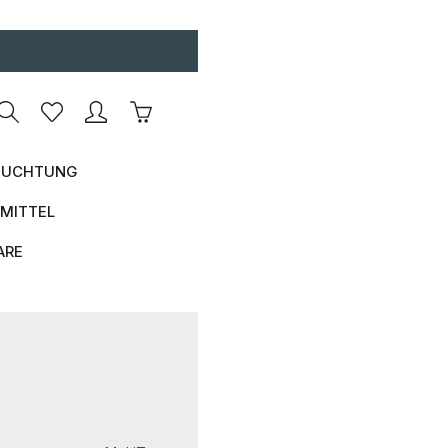
Warenkorb enthält 0 Positionen. Der Ges
UCHTUNG
MITTEL
ARE