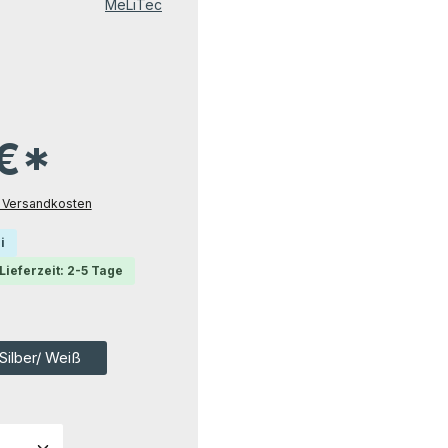
MeLiTec
 €*
l. Versandkosten
i
Lieferzeit: 2-5 Tage
Silber/ Weiß
ahl: Gib den gewünschten Wert ein ode