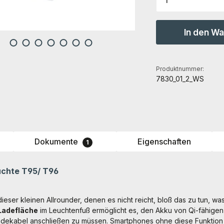
In den W
Produktnummer:
7830_01_2_WS
Dokumente
Eigenschaften
1
uchte T95/ T96
dieser kleinen Allrounder, denen es nicht reicht, bloß das zu tun, w
 Ladefläche
im Leuchtenfuß ermöglicht es, den Akku von Qi-fähige
adekabel anschließen zu müssen. Smartphones ohne diese Funktion 